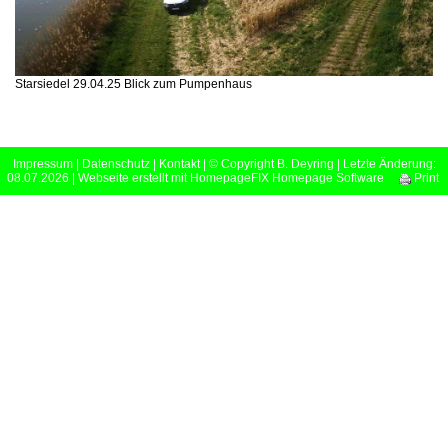
Starsiedel 29.04.25 Blick zum Pumpenhaus
Impressum
|
Datenschutz
|
Kontakt
| © Copyright B. Deyring | Letzte Änderung:
08.07.2026 |
Webseite erstellt mit HomepageFIX Homepage Software
Print